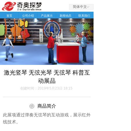
简体中文
ꀅ
首页
公司介绍
产品展示
新闻动态
联系我们
激光竖琴 无弦光琴 无弦琴 科普互
动展品
创建时间：
2019年5月23日
18:15
ꁵ
商品简介
此展项通过弹奏无弦琴的互动游戏，展示红外
线技术。