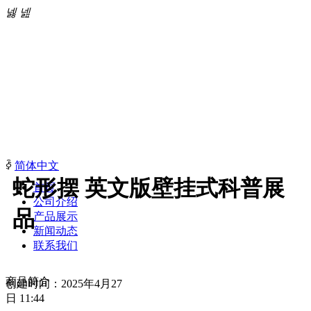
넳
넲
ꀅ
简体中文
蛇形摆 英文版壁挂式科普展
首页
公司介绍
品
产品展示
新闻动态
联系我们
商品简介
创建时间：
2025年4月27
日
11:44