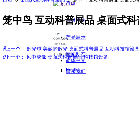
首页
笼中鸟 互动科普展品 桌面式科
公司介绍
HOME
产品展示
COMPANY
PRODUCT
ꄴ
上一个：
辉光球 美丽的辉光 桌面式科普展品 互动科技馆设
NEWS
新闻动态
ABOUT US
ꄲ
下一个：
风中成像 桌面式科普展品 科技馆设备
简体中文
English
联系我们