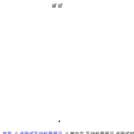
넳
넲
首页
ꄲ
桌面式互动科普展品
ꄲ
笼中鸟 互动科普展品 桌面式