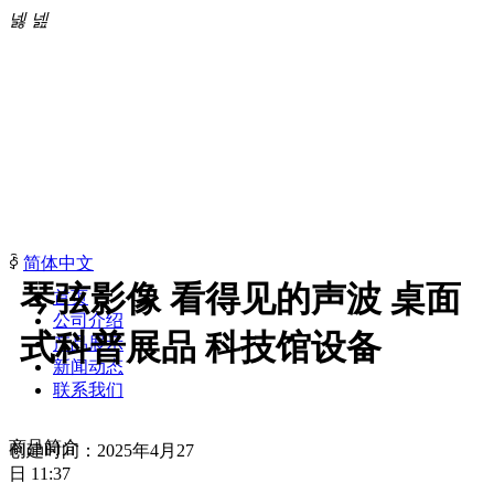
넳
넲
ꀅ
简体中文
琴弦影像 看得见的声波 桌面
首页
公司介绍
式科普展品 科技馆设备
产品展示
新闻动态
联系我们
商品简介
创建时间：
2025年4月27
日
11:37