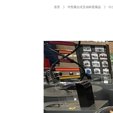
首页
ꄲ
中型展台式互动科普展品
ꄲ
科